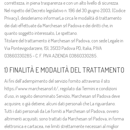
correttezza, in piena trasparenza e con un alto livello di sicurezza.
Nel rispetto del Decreto legislativo n. 196 del 30 giugno 2003, (Codice
Privacy), desideriamo informarLa circa le modalità di trattamento
dei dati effettuate da Marchesan srl Padova e dei diritti che, in
quanto soggetto interessato, Le spettano.
Titolare del trattamento è Marchesan srl Padova, con sede Legale in
Via Pontevigodarzere, 151, 35133 Padova PD, Italia, P.IVA
03860330285 – C. F. PIVA AZIENDA 03860330285 .
1) FINALITÀ E MODALITÀ DEL TRATTAMENTO
Ai fini dell’adempimento del servizio fornito attraverso il sito
https://www.marchesansrl.it/, regolato dai Termini e condizioni
d’uso, in seguito denominato Servizio, Marchesan srl Padova deve
acquisire, o già detiene, alcuni dati personali che La riguardano.
Tutti i dati personali da Lei forniti a Marchesan srl Padova, ovvero
altrimenti acquisiti, sono trattati da Marchesan srl Padova, in forma
elettronica e cartacea, nei limiti strettamente necessari al miglior