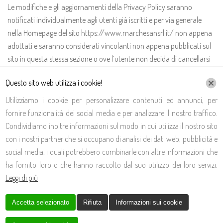
Le modifiche e gli aggiornamenti della Privacy Policy saranno
notificati individualmente agli utenti già iscritti e per via generale
nella Homepage del sito https://www.marchesansrl.it/ non appena
adottati e saranno considerati vincolanti non appena pubblicati sul
sito in questa stessa sezione o ove l’utente non decida di cancellarsi
dal sito trascorsi 7 giorni dalla notifica individuale. La preghiamo
Questo sito web utilizza i cookie!
pertanto di accedere con regolarità a questa sezione per verificare la
pubblicazione della più recente ed aggiornata Privacy Policy.
Utilizziamo i cookie per personalizzare contenuti ed annunci, per
fornire funzionalità dei social media e per analizzare il nostro traffico.
Condividiamo inoltre informazioni sul modo in cui utilizza il nostro sito
con i nostri partner che si occupano di analisi dei dati web, pubblicità e
social media, i quali potrebbero combinarle con altre informazioni che
ha fornito loro o che hanno raccolto dal suo utilizzo dei loro servizi.
CONTATTI
Leggi di più
Indirizzo:
Via Pontevigodarzere, 151, 35133 Padova PD, Italia
Accetta selezionato
Rifiuta
Informazioni sui cookie
Telefono:
+39 049 887 6016