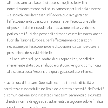
attribuiscano tale facoltà di accesso, negli esclusivi limiti
normativamente concessi ed unicamente per i fini colà espressi;
– a società, cui Marchesan srl Padova può rivolgersi per
l’effettuazione di operazioni necessarie per l’esecuzione delle
disposizioni da Lei ricevute e la prestazione dei servizi richiesti. In
particolare i Suoi dati personali potranno essere trasmessi anche
fuori dall’Unione Europea, per l’effettuazione di operazioni
necessarie per l’esecuzione delle disposizioni da Lei ricevute e la
prestazione dei servizi richiesti;
– a Local Web s.r.l., per i motivi di qui sopra citati, per effetto
meramente statistico, analitico e di studio, vengono comunicati
alla società Local Web S.r.l., la quale gestisce il sito internet.
Si avrà cura di trattare i Suoi dati secondo i principi di liceità e
correttezza e soprattutto nei limiti della stretta necessità. Nell’attività
di comunicazione sono rispettati i medesimi parametri di sicurezza
richiesti a norma di legge ed i trattamenti perseguono solo le finalità
per cui i dati sono stati raccolti.