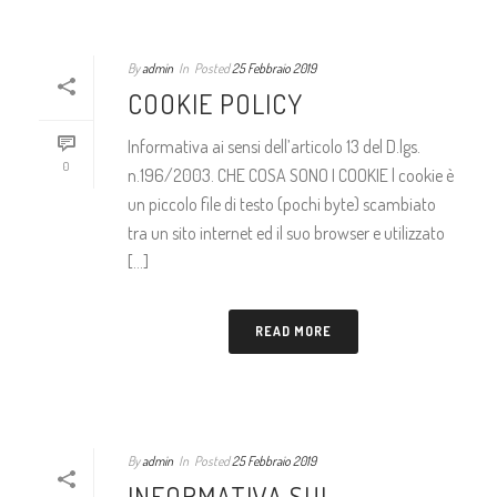
By
admin
In
Posted
25 Febbraio 2019
COOKIE POLICY
Informativa ai sensi dell’articolo 13 del D.lgs.
0
n.196/2003. CHE COSA SONO I COOKIE l cookie è
un piccolo file di testo (pochi byte) scambiato
tra un sito internet ed il suo browser e utilizzato
[...]
READ MORE
By
admin
In
Posted
25 Febbraio 2019
INFORMATIVA SUL