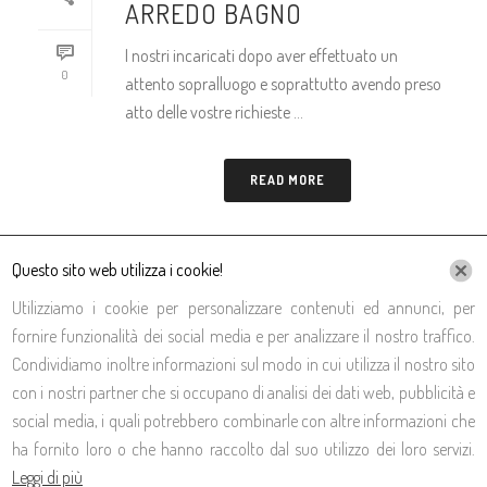
ARREDO BAGNO
I nostri incaricati dopo aver effettuato un
0
attento sopralluogo e soprattutto avendo preso
atto delle vostre richieste ...
READ MORE
Questo sito web utilizza i cookie!
Utilizziamo i cookie per personalizzare contenuti ed annunci, per
fornire funzionalità dei social media e per analizzare il nostro traffico.
Condividiamo inoltre informazioni sul modo in cui utilizza il nostro sito
con i nostri partner che si occupano di analisi dei dati web, pubblicità e
social media, i quali potrebbero combinarle con altre informazioni che
ha fornito loro o che hanno raccolto dal suo utilizzo dei loro servizi.
CONTATTI
Leggi di più