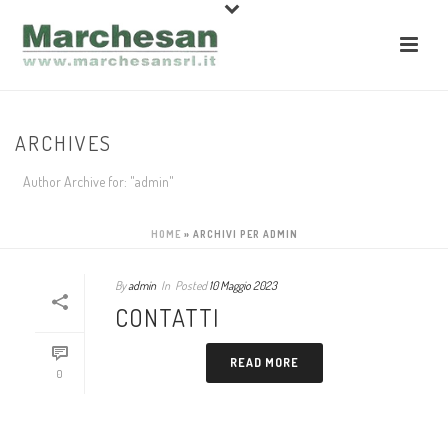
ARCHIVES
Author Archive for: "admin"
HOME
»
ARCHIVI PER ADMIN
By
admin
In
Posted
10 Maggio 2023
CONTATTI
READ MORE
0